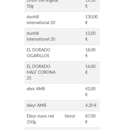
Drum the original
19,50
50g
€
dunhill
130,00
international 20
€
dunhill
13,00
international 20
€
EL DORADO
18,00
CIGARILLOS
€
EL DORADO
16,00
HALF CORONA
€
25
elixir AMB
42,00
€
elixyr AMB
4,20 €
Elixyr maxx red
blond
87,00
250g
€