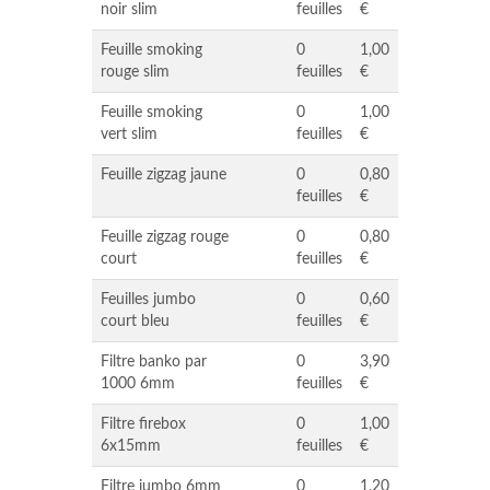
noir slim
feuilles
€
Feuille smoking
0
1,00
rouge slim
feuilles
€
Feuille smoking
0
1,00
vert slim
feuilles
€
Feuille zigzag jaune
0
0,80
feuilles
€
Feuille zigzag rouge
0
0,80
court
feuilles
€
Feuilles jumbo
0
0,60
court bleu
feuilles
€
Filtre banko par
0
3,90
1000 6mm
feuilles
€
Filtre firebox
0
1,00
6x15mm
feuilles
€
Filtre jumbo 6mm
0
1,20