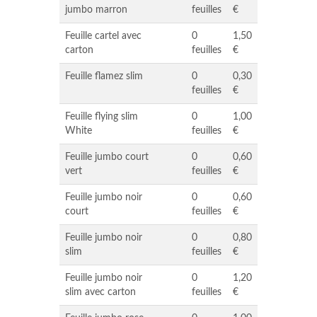
jumbo marron
feuilles
€
Feuille cartel avec
0
1,50
carton
feuilles
€
Feuille flamez slim
0
0,30
feuilles
€
Feuille flying slim
0
1,00
White
feuilles
€
Feuille jumbo court
0
0,60
vert
feuilles
€
Feuille jumbo noir
0
0,60
court
feuilles
€
Feuille jumbo noir
0
0,80
slim
feuilles
€
Feuille jumbo noir
0
1,20
slim avec carton
feuilles
€