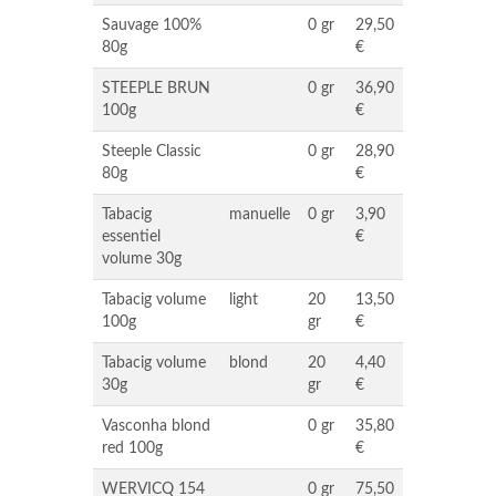
Sauvage 100%
0 gr
29,50
80g
€
STEEPLE BRUN
0 gr
36,90
100g
€
Steeple Classic
0 gr
28,90
80g
€
Tabacig
manuelle
0 gr
3,90
essentiel
€
volume 30g
Tabacig volume
light
20
13,50
100g
gr
€
Tabacig volume
blond
20
4,40
30g
gr
€
Vasconha blond
0 gr
35,80
red 100g
€
WERVICQ 154
0 gr
75,50