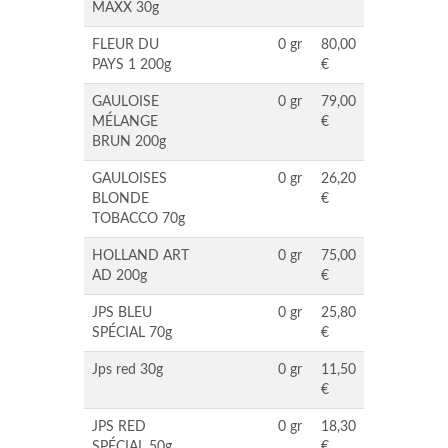
MAXX 30g
FLEUR DU
0 gr
80,00
PAYS 1 200g
€
GAULOISE
0 gr
79,00
MÉLANGE
€
BRUN 200g
GAULOISES
0 gr
26,20
BLONDE
€
TOBACCO 70g
HOLLAND ART
0 gr
75,00
AD 200g
€
JPS BLEU
0 gr
25,80
SPÉCIAL 70g
€
Jps red 30g
0 gr
11,50
€
JPS RED
0 gr
18,30
SPÉCIAL 50g
€