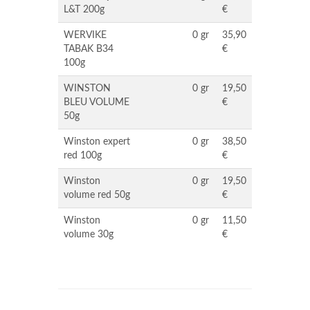
L&T 200g
€
WERVIKE
0 gr
35,90
TABAK B34
€
100g
WINSTON
0 gr
19,50
BLEU VOLUME
€
50g
Winston expert
0 gr
38,50
red 100g
€
Winston
0 gr
19,50
volume red 50g
€
Winston
0 gr
11,50
volume 30g
€