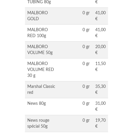
TUBING 80g
€
MALBORO
0 gr
41,00
GOLD
€
MALBORO
0 gr
41,00
RED 100g
€
MALBORO
0 gr
20,00
VOLUME 50g
€
MALBORO
0 gr
11,50
VOLUME RED
€
30 g
Marshal Classic
0 gr
35,30
red
€
News 80g
0 gr
31,00
€
News rouge
0 gr
19,70
spécial 50g
€